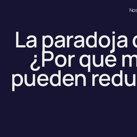
Ir
Nos
al
contenido
La paradoja 
¿Por qué 
pueden reduc