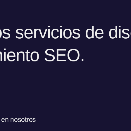
s servicios de di
miento SEO.
o en nosotros